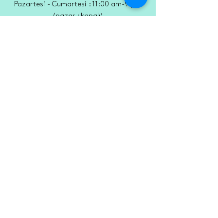
Pazartesi - Cumartesi : 11:00 am-9 pm
(pazar : kapalı)
0544 969 63 97 - 0216 330 07 05
MAMA BOWL KOZYATAĞI
Kozyatağı, Sıtma Pınar Sk. 8 A, 34742
Kadıköy/İstanbul
Pazartesi - Cumartesi : 9 am -9 pm
(pazar : kapalı)
0506 792 77 93 - 0216 373 37 98
mamabowlmoda@gmail.com
GÜVENLİ ÖDEME