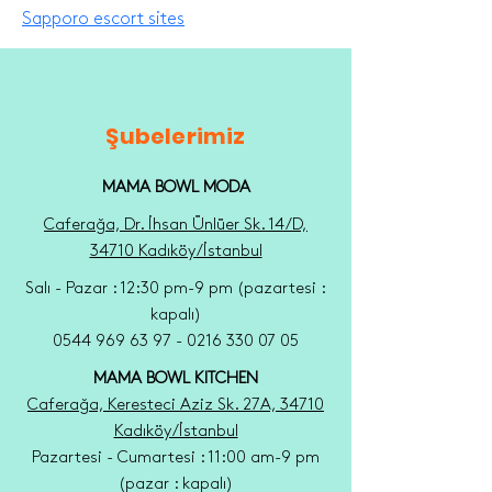
Sapporo escort sites
Şubelerimiz
MAMA BOWL MODA
Caferağa, Dr. İhsan Ünlüer Sk. 14/D,
34710 Kadıköy/İstanbul
Salı - Pazar : 12:30 pm-9 pm (pazartesi :
kapalı)
0544 969 63 97 - 0216 330 07 05
MAMA BOWL KITCHEN
Caferağa, Keresteci Aziz Sk. 27A, 34710
Kadıköy/İstanbul
Pazartesi - Cumartesi : 11:00 am-9 pm
(pazar : kapalı)