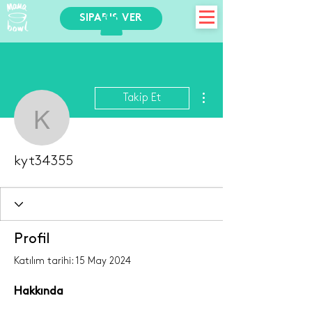
SİPARİŞ VER
Diğer Eylemler
Takip Et
kyt34355
kyt34355
Profil
Katılım tarihi: 15 May 2024
Hakkında