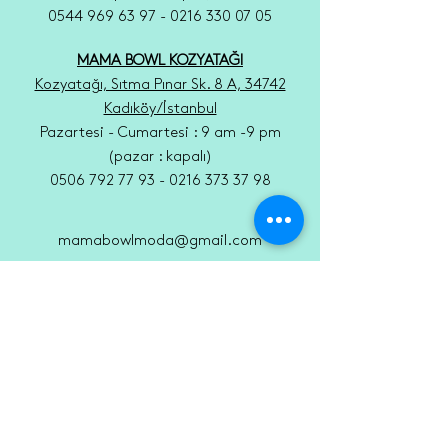
0544 969 63 97 - 0216 330 07 05
MAMA BOWL KOZYATAĞI
Kozyatağı, Sıtma Pınar Sk. 8 A, 34742
Kadıköy/İstanbul
Pazartesi - Cumartesi : 9 am -9 pm
(pazar : kapalı)
0506 792 77 93 - 0216 373 37 98
mamabowlmoda@gmail.com
GÜVENLİ ÖDEME